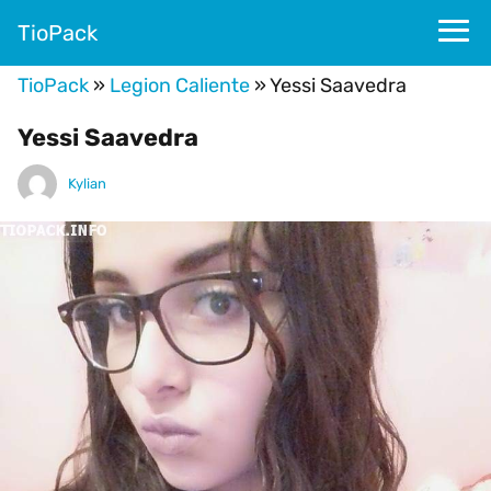
TioPack
TioPack
»
Legion Caliente
»
Yessi Saavedra
Yessi Saavedra
Kylian