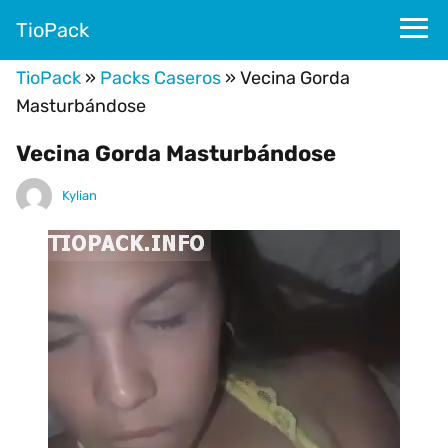
TioPack
TioPack
»
Packs Caseros
»
Vecina Gorda
Masturbándose
Vecina Gorda Masturbándose
Kylian