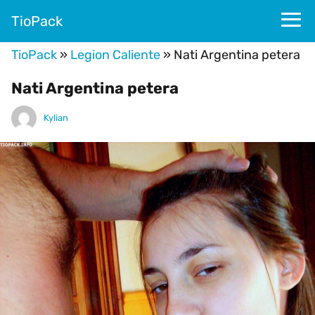
TioPack
TioPack
»
Legion Caliente
»
Nati Argentina petera
Nati Argentina petera
Kylian