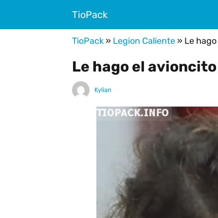
TioPack
TioPack
»
Legion Caliente
»
Le hago 
Le hago el avioncit
Kylian