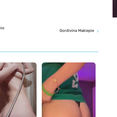
vio
Gordivina Makiepie