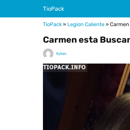
TioPack
TioPack
»
Legion Caliente
»
Carmen 
Carmen esta Busca
Kylian