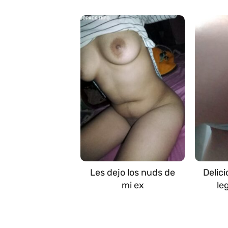
Les dejo los nuds de
Delic
mi ex
le