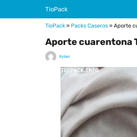
TioPack
TioPack
»
Packs Caseros
»
Aporte c
Aporte cuarentona 
Kylian