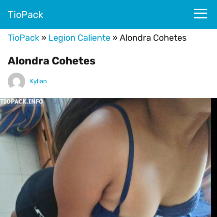
TioPack
TioPack
»
Legion Caliente
»
Alondra Cohetes
Alondra Cohetes
Kylian